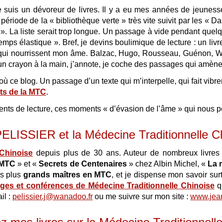
 Je suis un dévoreur de livres. Il y a eu mes années de jeune
ériode de la « bibliothèque verte » très vite suivit par les « 
». La liste serait trop longue. Un passage à vide pendant quel
temps élastique ». Bref, je devins boulimique de lecture : un li
 qui nourrissent mon âme. Balzac, Hugo, Rousseau, Guénon, Wer
 crayon à la main, j’annote, je coche des passages qui amène d
’où ce blog. Un passage d’un texte qui m’interpelle, qui fait vib
s de la MTC
.
nts de lecture, ces moments « d’évasion de l’âme » qui nous pe
ELISSIER et la Médecine Traditionnelle C
 Chinoise
depuis plus de 30 ans. Auteur de nombreux livr
 MTC
» et «
Secrets de Centenaires
» chez Albin Michel, «
La 
es plus
grands maîtres en MTC
, et je dispense mon savoir sur
ages et conférences de Médecine Traditionnelle Chinoise
q
il :
pelissier.j@wanadoo.fr
ou me suivre sur mon site :
www.jean