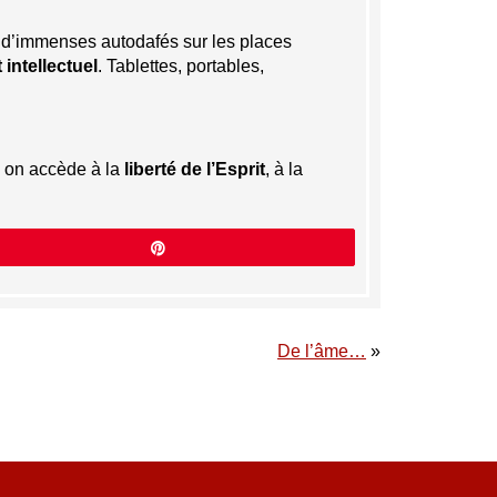
r d’immenses autodafés sur les places
intellectuel
. Tablettes, portables,
i on accède à la
liberté de l’Esprit
, à la
Épingle
De l’âme…
»